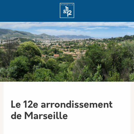
Aller au contenu principal
Panneau de gestion des cookies
Le 12e arrondissement
de Marseille