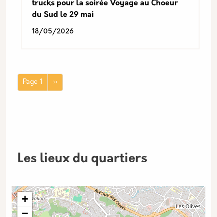
trucks pour la soirée Voyage au Choeur
du Sud le 29 mai
18/05/2026
Pagination
Page suivante
Page 1
››
Les lieux du quartiers
+
−