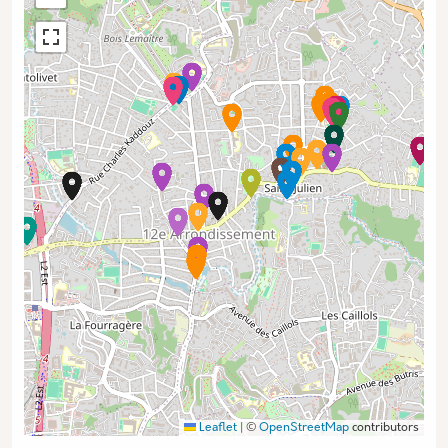
Leaflet
|
©
OpenStreetMap
contributors