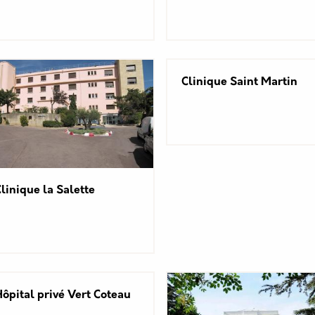
Clinique Saint Martin
linique la Salette
ôpital privé Vert Coteau