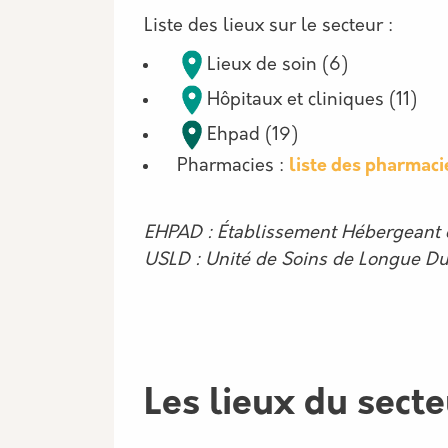
Description
Liste des lieux sur le secteur :
Lieux de soin (6)
Hôpitaux et cliniques (11)
Ehpad (19)
Pharmacies :
liste des pharmaci
EHPAD : Établissement Hébergeant
USLD : Unité de Soins de Longue D
Les lieux du sect