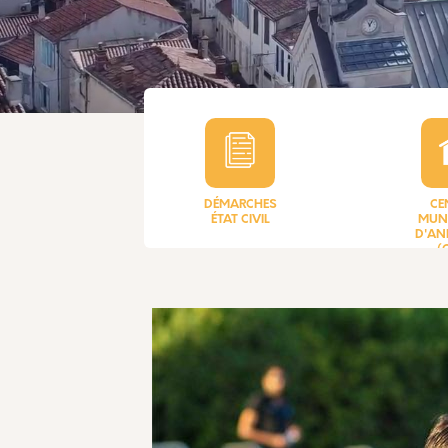
DÉMARCHES
CE
ÉTAT CIVIL
MUN
D'AN
(
 mots du Maire