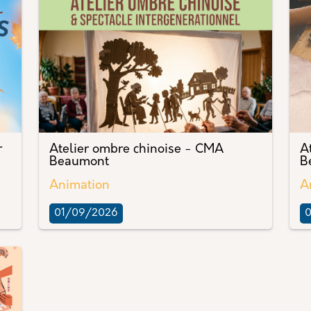
r
Atelier ombre chinoise - CMA
At
Beaumont
B
Animation
A
01/09/2026