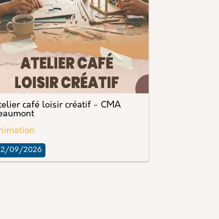
elier café loisir créatif - CMA
eaumont
nimation
02/09/2026