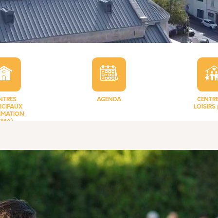
NTRES
AGENDA
CENTRE
ICIPAUX
LOISIRS
IMATION
CMA)