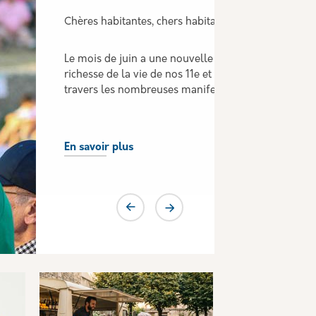
Avec mon équipe municipale, nous avons mis en
place des permanences dédiées aux Marseillais des
11ème et 12ème arrondissements.
Tous les lundis à partir de 14h en…
En savoir plus