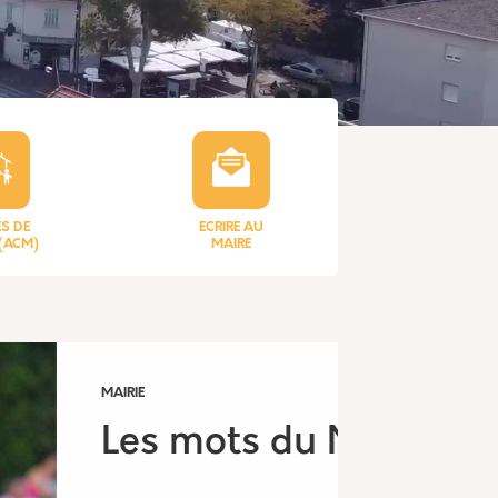
S DE
ECRIRE AU
 (ACM)
MAIRE
MAIRIE
Votre Maire, à votre
écoute