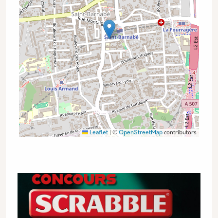
Leaflet
|
©
OpenStreetMap
contributors
Vignette