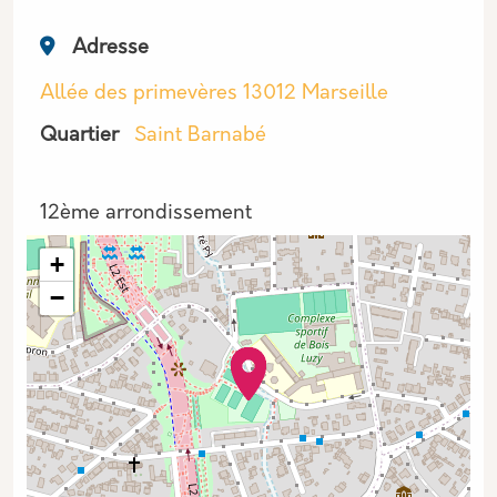
Adresse
Allée des primevères 13012 Marseille
Quartier
Saint Barnabé
Arrondissement
12ème arrondissement
+
−