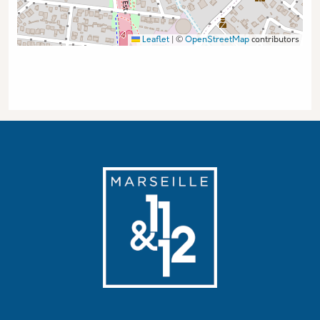
Leaflet
|
©
OpenStreetMap
contributors