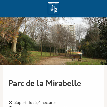
Aller au contenu principal
Panneau de gestion des cookies
Parc de la Mirabelle
Superficie : 2,4 hectares