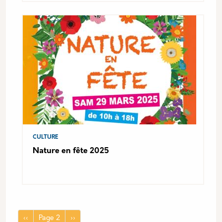
CULTURE
Nature en fête 2025
Pagination
Page précédente
Page suivante
‹‹
Page 2
››