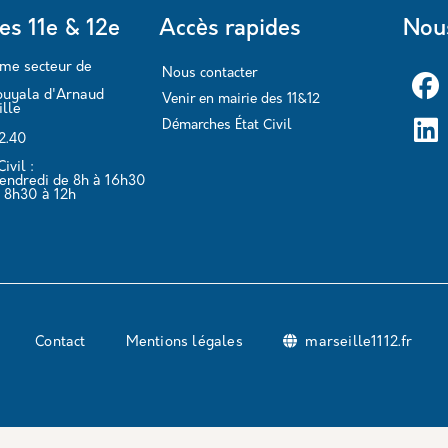
es 11e & 12e
Accès rapides
Nous
ème secteur de
Nous contacter
ouyala d'Arnaud
Venir en mairie des 11&12
lle
Démarches État Civil
62.40
ivil :
vendredi de 8h à 16h30
 8h30 à 12h
Contact
Mentions légales
marseille1112.fr