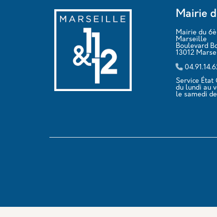
Mairie d
Mairie du 6
Marseille
Boulevard B
13012 Marsei
04.91.14.
Service État C
du lundi au 
le samedi de