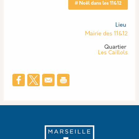
Noël dans les 11&12
Lieu
Mairie des 11&12
Quartier
Les Caillols