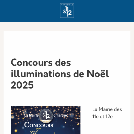
Aller au contenu principal
Panneau de gestion des cookies
Concours des
illuminations de Noël
2025
La Mairie des
11e et 12e