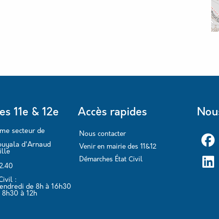
es 11e & 12e
Accès rapides
Nous
ème secteur de
Nous contacter
ouyala d'Arnaud
Venir en mairie des 11&12
lle
Démarches État Civil
62.40
ivil :
vendredi de 8h à 16h30
 8h30 à 12h