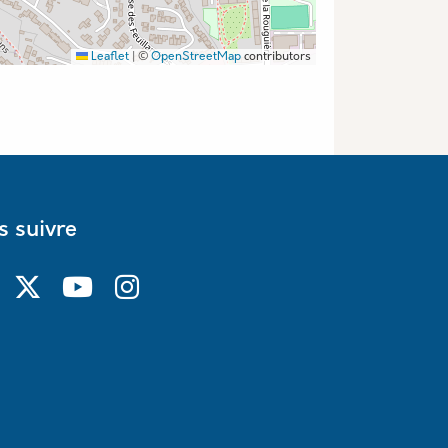
Leaflet
|
©
OpenStreetMap
contributors
 suivre