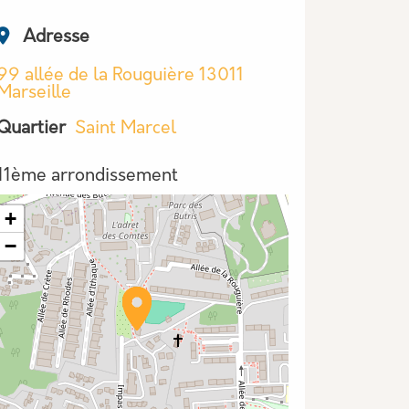
Adresse
99 allée de la Rouguière 13011
Marseille
Quartier
Saint Marcel
Arrondissement
11ème arrondissement
+
−