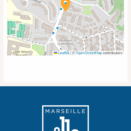
Leaflet
|
©
OpenStreetMap
contributors