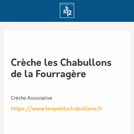
Aller au contenu principal
Panneau de gestion des cookies
Crèche les Chabullons
de la Fourragère
Crèche Associative
https://www.lespetitschabullons.fr