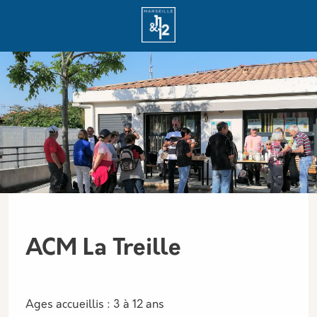
Aller au contenu principal
Panneau de gestion des cookies
ACM La Treille
Ages accueillis : 3 à 12 ans