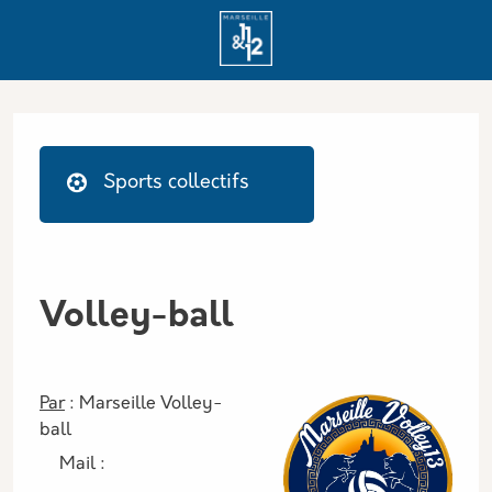
Aller au contenu principal
Panneau de gestion des cookies
Thématique activité sportive
Icone
Nom
Sports collectifs
Volley-ball
Par
: Marseille Volley-
ball
Mail :