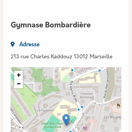
Lieu
Gymnase Bombardière
Adresse
213 rue Charles Kaddouz 13012 Marseille
Adresse GEO
+
−