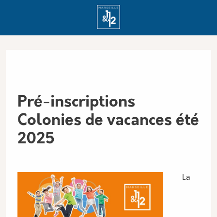
Aller au contenu principal
Panneau de gestion des cookies
Pré-inscriptions
Colonies de vacances été
2025
La