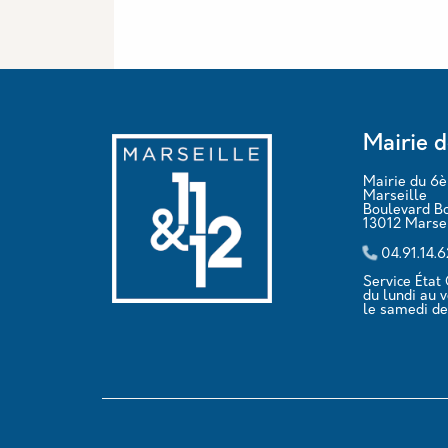
Mairie d
Mairie du 6
Marseille
Boulevard B
13012 Marsei
04.91.14.
Service État C
du lundi au 
le samedi de