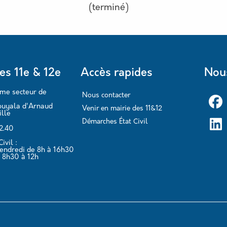
(terminé)
es 11e & 12e
Accès rapides
Nous
ème secteur de
Nous contacter
ouyala d'Arnaud
Venir en mairie des 11&12
lle
Démarches État Civil
62.40
ivil :
vendredi de 8h à 16h30
 8h30 à 12h