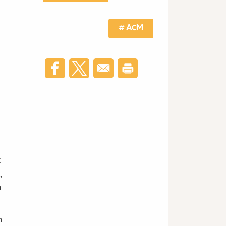
Tag actu
ACM
t
,
a
n