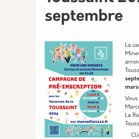
septembre
La ca
Mineu
arron
Touss
septe
marse
Vous 
Marce
La Ro
Touss
Cl