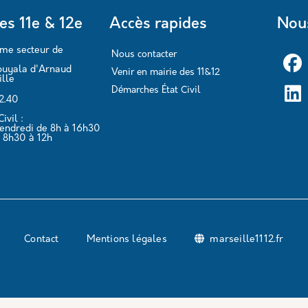
es 11e & 12e
Accès rapides
Nous
ème secteur de
Nous contacter
ouyala d'Arnaud
Venir en mairie des 11&12
lle
Démarches État Civil
62.40
ivil :
vendredi de 8h à 16h30
 8h30 à 12h
Contact
Mentions légales
marseille1112.fr