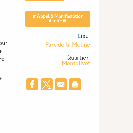
Tag actu
Appel à Manifestation
d'Intérêt
Lieu
our
Parc de la Moline
e
Quartier
rd
Montolivet
e